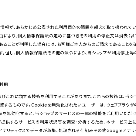
人情報が、あらかじめ公表された利用目的の範囲を超えて取り扱われて
由により、個人情報保護法の定めに基づきその利用の停止又は消去（以下
あることが判明した場合には、お客様ご本人からのご請求であることを
す。但し、個人情報保護法その他の法令により、当ショップが利用停止等
の利用
kie及びこれに類する技術を利用することがあります。これらの技術は、当
するものです。Cookieを無効化されたいユーザーは、ウェブブラウザの
kieを無効化すると、当ショップのサービスの一部の機能をご利用いただ
が提供するサービスの利用状況等を調査・分析するため、本サービス上に Goog
leアナリティクスでデータが収集、処理される仕組みその他Googleアナ