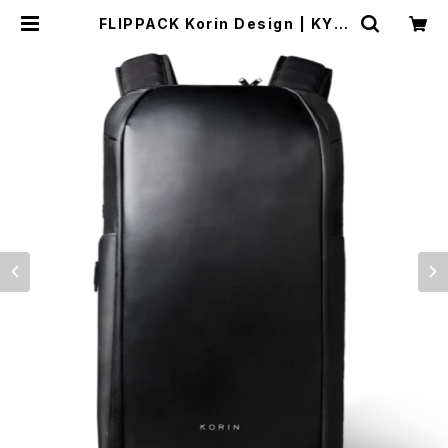
FLIPPACK Korin Design | KYLI
EKLARE