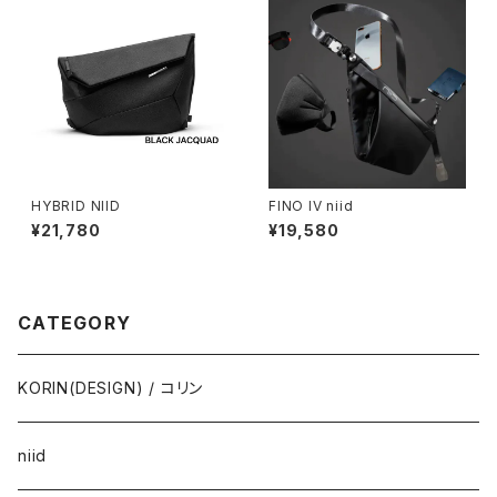
HYBRID NIID
FINO IV niid
¥21,780
¥19,580
CATEGORY
KORIN(DESIGN) / コリン
niid