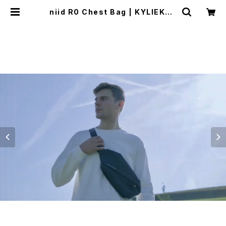
niid R0 Chest Bag | KYLIEKLA
RE