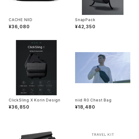
CACHE NIID
SnapPack
¥36,080
¥42,350
ClickSling X Korin Design
niid R0 Chest Bag
¥36,850
¥18,480