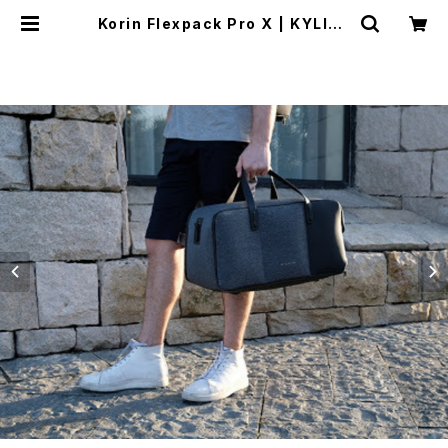
Korin Flexpack Pro X | KYLIEK
LARE