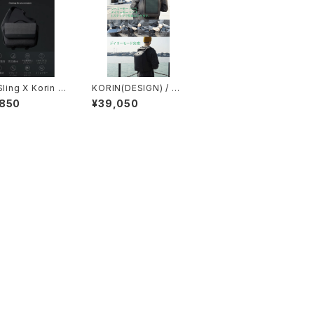
Sling X Korin D
KORIN(DESIGN) / コ
リン HiPack Solar (ソ
,850
¥39,050
ーラーパネル搭載)