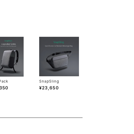
Pack
SnapSling
,350
¥23,650