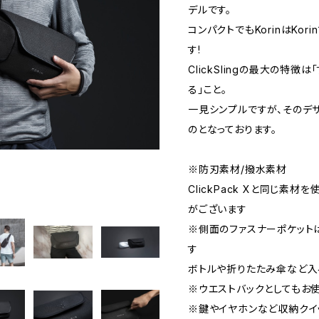
デルです。
コンパクトでもKorinはKo
す!
ClickSlingの最大の特
る」こと。
一見シンプルですが、そのデ
のとなっております。
※防刃素材/撥水素材
ClickPack Xと同じ素
がございます
※側面のファスナーポケット
す
ボトルや折りたたみ傘など入
※ウエストバックとしてもお
※鍵やイヤホンなど収納クイ