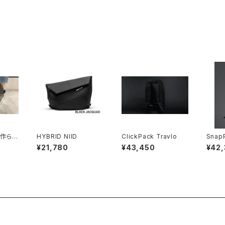
で作られ
HYBRID NIID
ClickPack Travlo
Snap
防水ス
¥21,780
¥43,450
¥42