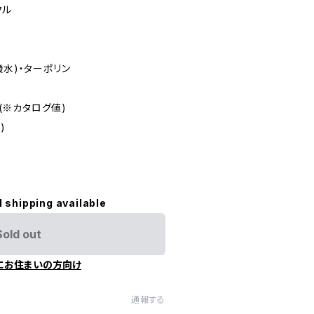
クル
撥水)・ターポリン
cm (※カタログ値)
)
l shipping available
Sold out
にお住まいの方向け
通報する