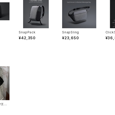
SnapPack
SnapSling
Click
esign
¥42,350
¥23,650
¥36
ウエスト
KER】