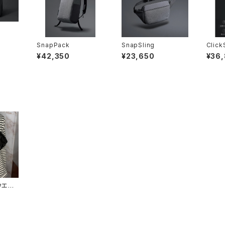
SnapPack
SnapSling
Click
esign
¥42,350
¥23,650
¥36
ウエスト
KER】