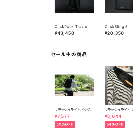
ClickPack Travlo
ClickSling S
¥43,450
¥20,350
セール中の商品
フラッシュライトバッグパ
フラッシュライト
ック 【WE ROCKER】
バッグ 【WE ROC
¥7,577
¥3,644
59%OFF
54%OFF