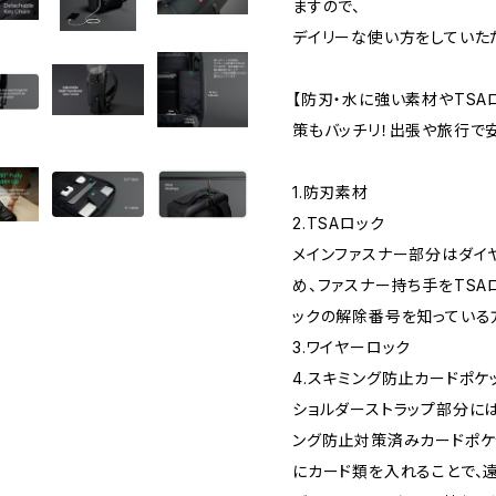
ますので、
デイリーな使い方をしていた
【防刃・水に強い素材やTSA
策もバッチリ！出張や旅行で
1.防刃素材
2.TSAロック
メインファスナー部分はダイ
め、ファスナー持ち手をTSA
ックの解除番号を知っている
3.ワイヤーロック
4.スキミング防止カードポケ
ショルダーストラップ部分には
ング防止対策済みカードポケ
にカード類を入れることで、