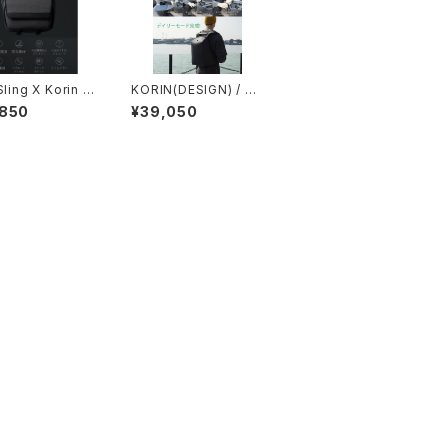
Sling X Korin D
KORIN(DESIGN) / コ
リン HiPack Solar (ソ
,850
¥39,050
ーラーパネル搭載)