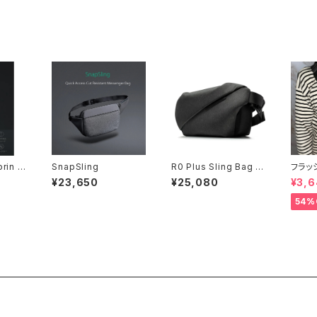
orin D
SnapSling
R0 Plus Sling Bag ni
フラッ
id
バッグ 
¥23,650
¥25,080
¥3,
54%